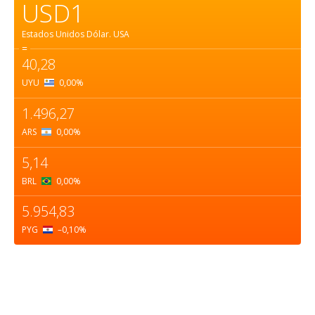
USD1
Estados Unidos Dólar.
USA
=
40,28
UYU
0,00
%
1.496,27
ARS
0,00
%
5,14
BRL
0,00
%
5.954,83
PYG
–0,10
%