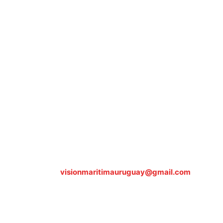
Sobre nosotros
ASOCIACIÓN CULTURAL Y EDUCATIVA URUGUAY
MARÍTIMO Personería Jurídica M.E.C Nº10457
Dr. Alejandro Beisso 1618.
Telefax (0598) 2 403 62 25
Organización Civil Sin Fines de Lucro
Contáctanos:
visionmaritimauruguay@gmail.com