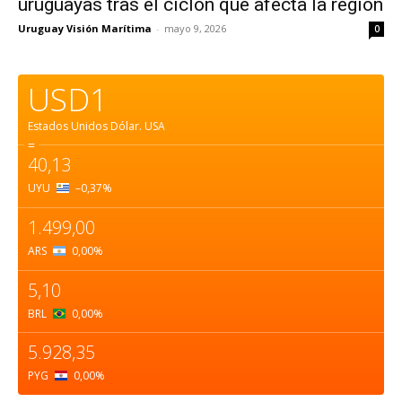
uruguayas tras el ciclón que afecta la región
Uruguay Visión Marítima
-
mayo 9, 2026
0
USD1
Estados Unidos Dólar.
USA
=
40,13
UYU
–0,37
%
1.499,00
ARS
0,00
%
5,10
BRL
0,00
%
5.928,35
PYG
0,00
%