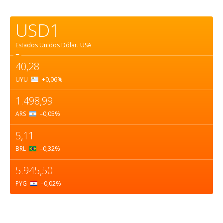
USD1
Estados Unidos Dólar.
USA
=
40,28
UYU
+0,06
%
1.498,99
ARS
–0,05
%
5,11
BRL
–0,32
%
5.945,50
PYG
–0,02
%