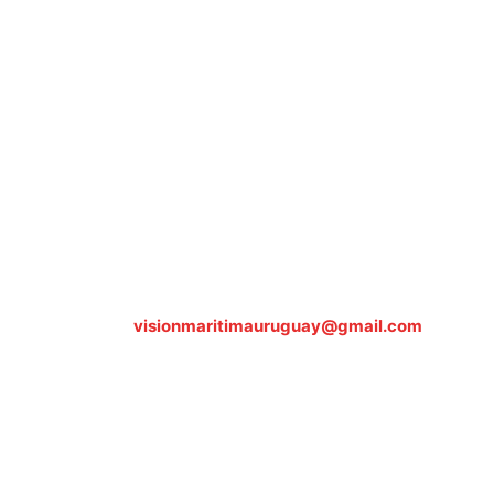
Sobre nosotros
ASOCIACIÓN CULTURAL Y EDUCATIVA URUGUAY
MARÍTIMO Personería Jurídica M.E.C Nº10457
Dr. Alejandro Beisso 1618.
Telefax (0598) 2 403 62 25
Organización Civil Sin Fines de Lucro
Contáctanos:
visionmaritimauruguay@gmail.com
© Visión Marítima