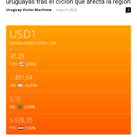
uruguayas tras el ciclón que afecta la región
Uruguay Visión Marítima
-
mayo 9, 2026
0
USD1
Estados Unidos Dólar.
USA
=
40,28
UYU
0,00
%
1.491,94
ARS
–0,47
%
5,10
BRL
0,00
%
5.928,35
PYG
0,00
%