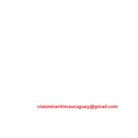
Sobre nosotros
ASOCIACIÓN CULTURAL Y EDUCATIVA URUGUAY
MARÍTIMO Personería Jurídica M.E.C Nº10457
Dr. Alejandro Beisso 1618.
Telefax (0598) 2 403 62 25
Organización Civil Sin Fines de Lucro
Contáctanos:
visionmaritimauruguay@gmail.com