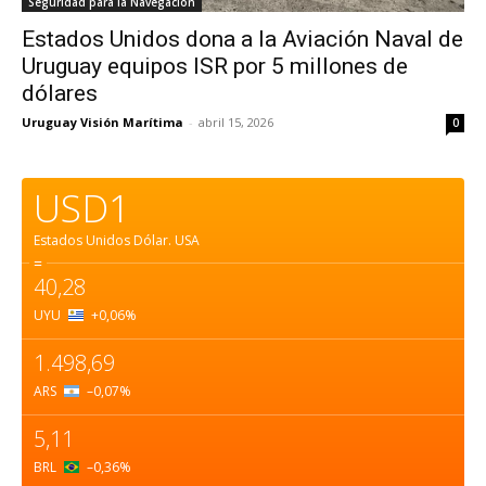
Seguridad para la Navegacion
Estados Unidos dona a la Aviación Naval de
Uruguay equipos ISR por 5 millones de
dólares
Uruguay Visión Marítima
-
abril 15, 2026
0
USD1
Estados Unidos Dólar.
USA
=
40,28
UYU
+0,06
%
1.498,69
ARS
–0,07
%
5,11
BRL
–0,36
%