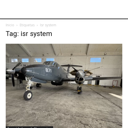
Inicio
Etiquetas
Isr system
Tag: isr system