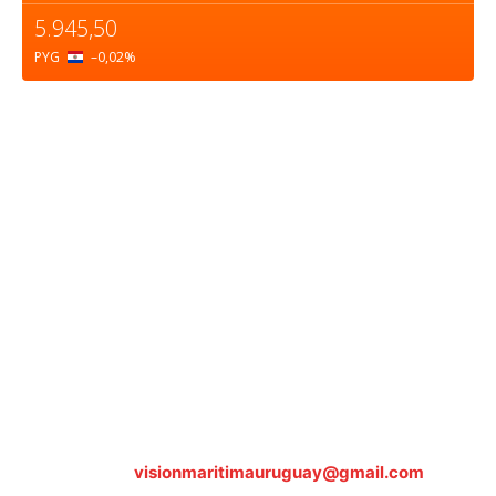
5.945,50
PYG
–0,02
%
Sobre nosotros
ASOCIACIÓN CULTURAL Y EDUCATIVA URUGUAY
MARÍTIMO Personería Jurídica M.E.C Nº10457
Dr. Alejandro Beisso 1618.
Telefax (0598) 2 403 62 25
Organización Civil Sin Fines de Lucro
Contáctanos:
visionmaritimauruguay@gmail.com