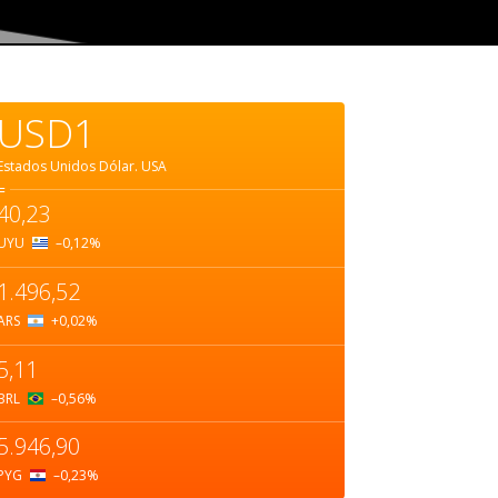
USD1
Estados Unidos Dólar.
USA
=
40,23
UYU
–0,12
%
1.496,52
ARS
+0,02
%
5,11
BRL
–0,56
%
5.946,90
PYG
–0,23
%