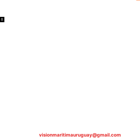
0
Sobre nosotros
ASOCIACIÓN CULTURAL Y EDUCATIVA URUGUAY MARÍTIMO 
Dr. Alejandro Beisso 1618.
Telefax (0598) 2 403 62 25
Organización Civil Sin Fines de Lucro
Contáctanos:
visionmaritimauruguay@gmail.com