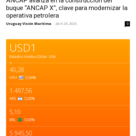
ANCAP avanza en la construcción del
buque “ANCAP X”, clave para modernizar la
operativa petrolera
Uruguay Visión Marítima
-
abril 24, 2026
0
USD1
Estados Unidos Dólar.
USA
=
40,28
UYU
0,00
%
1.497,56
ARS
0,00
%
5,10
BRL
0,00
%
5.945,50