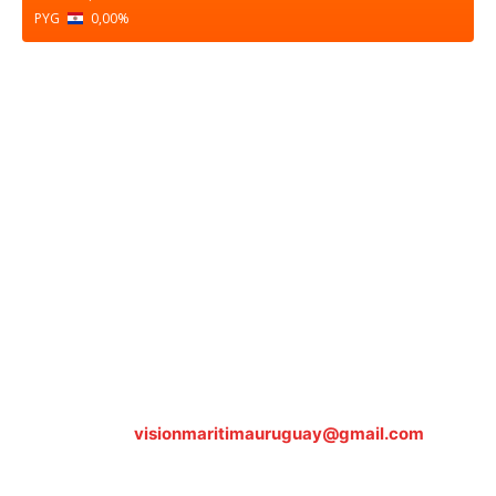
PYG
0,00
%
Sobre nosotros
ASOCIACIÓN CULTURAL Y EDUCATIVA URUGUAY
MARÍTIMO Personería Jurídica M.E.C Nº10457
Dr. Alejandro Beisso 1618.
Telefax (0598) 2 403 62 25
Organización Civil Sin Fines de Lucro
Contáctanos:
visionmaritimauruguay@gmail.com