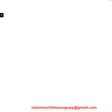
0
Sobre nosotros
ASOCIACIÓN CULTURAL Y EDUCATIVA URUGUAY MARÍTIMO 
Dr. Alejandro Beisso 1618.
Telefax (0598) 2 403 62 25
Organización Civil Sin Fines de Lucro
Contáctanos:
visionmaritimauruguay@gmail.com