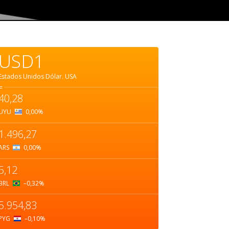
USD1
Estados Unidos Dólar.
USA
=
40,28
UYU
0,00
%
1.496,27
ARS
0,00
%
5,12
BRL
–0,32
%
5.954,83
PYG
–0,10
%