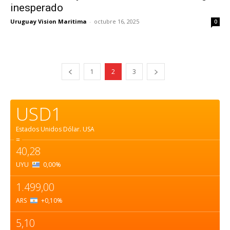
inesperado
Uruguay Vision Maritima
-
octubre 16, 2025
0
1
2
3
USD1
Estados Unidos Dólar.
USA
=
40,28
UYU
0,00
%
1.499,00
ARS
+0,10
%
5,10