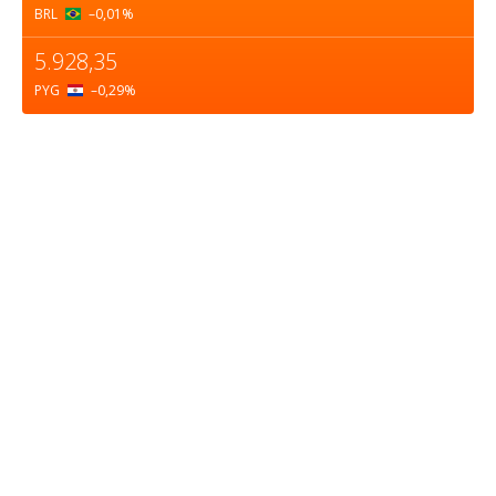
BRL
–0,01
%
5.928,35
PYG
–0,29
%
Sobre nosotros
ASOCIACIÓN CULTURAL Y EDUCATIVA URUGUAY
MARÍTIMO Personería Jurídica M.E.C Nº10457
Dr. Alejandro Beisso 1618.
Telefax (0598) 2 403 62 25
Organización Civil Sin Fines de Lucro