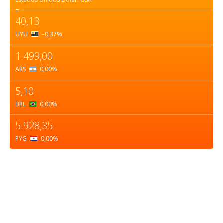
=
40,13
UYU
–0,37
%
1.499,00
ARS
0,00
%
5,10
BRL
0,00
%
5.928,35
PYG
0,00
%
Sobre nosotros