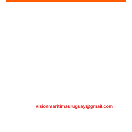
Sobre nosotros
ASOCIACIÓN CULTURAL Y EDUCATIVA URUGUAY
MARÍTIMO Personería Jurídica M.E.C Nº10457
Dr. Alejandro Beisso 1618.
Telefax (0598) 2 403 62 25
Organización Civil Sin Fines de Lucro
Contáctanos:
visionmaritimauruguay@gmail.com