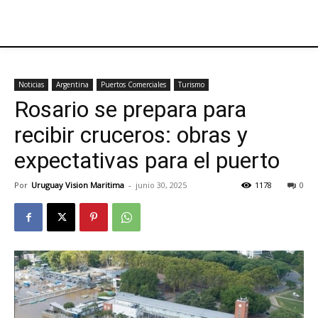
Noticias
Argentina
Puertos Comerciales
Turismo
Rosario se prepara para
recibir cruceros: obras y
expectativas para el puerto
Por
Uruguay Vision Maritima
-
junio 30, 2025
1178
0