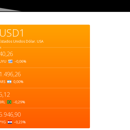
USD1
Estados Unidos Dólar.
USA
=
40,26
UYU
–0,06
%
1.496,26
ARS
0,00
%
5,12
BRL
–0,29
%
5.946,90
PYG
–0,23
%