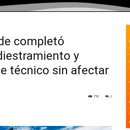
ide completó
diestramiento y
e técnico sin afectar
710
0