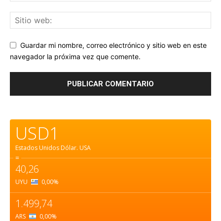
Guardar mi nombre, correo electrónico y sitio web en este
navegador la próxima vez que comente.
USD1
Estados Unidos Dólar.
USA
=
40,26
UYU
0,00
%
1.499,74
ARS
0,00
%