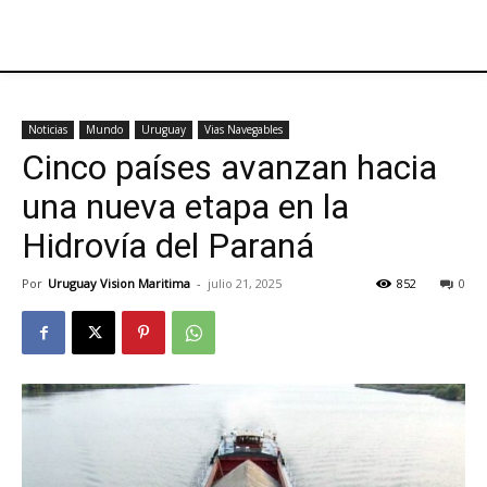
Noticias
Mundo
Uruguay
Vias Navegables
Cinco países avanzan hacia
una nueva etapa en la
Hidrovía del Paraná
Por
Uruguay Vision Maritima
-
julio 21, 2025
852
0