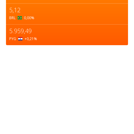
5,12
BRL
0,00
%
5.959,49
PYG
+0,21
%
Sobre nosotros
ASOCIACIÓN CULTURAL Y EDUCATIVA URUGUAY
MARÍTIMO Personería Jurídica M.E.C Nº10457
Dr. Alejandro Beisso 1618.