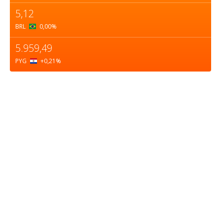
5,12
BRL
0,00
%
5.959,49
PYG
+0,21
%
Sobre nosotros
ASOCIACIÓN CULTURAL Y EDUCATIVA URUGUAY
MARÍTIMO Personería Jurídica M.E.C Nº10457
Dr. Alejandro Beisso 1618.
Telefax (0598) 2 403 62 25