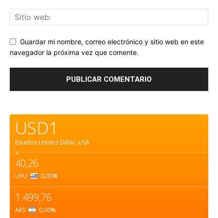
Guardar mi nombre, correo electrónico y sitio web en este
navegador la próxima vez que comente.
USD1
Estados Unidos Dólar.
USA
=
40,26
UYU
0,00
%
1.499,76
ARS
0,00
%