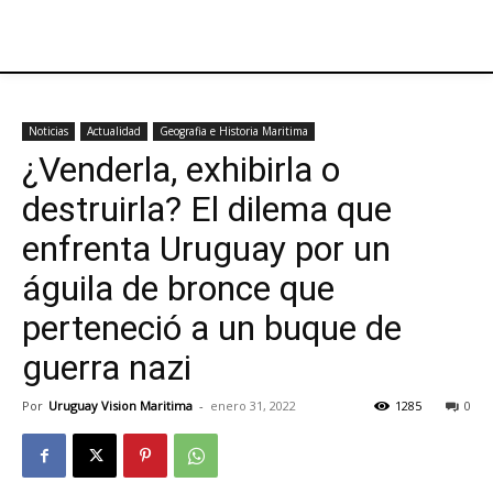
Noticias
Actualidad
Geografia e Historia Maritima
¿Venderla, exhibirla o
destruirla? El dilema que
enfrenta Uruguay por un
águila de bronce que
perteneció a un buque de
guerra nazi
Por
Uruguay Vision Maritima
-
enero 31, 2022
1285
0