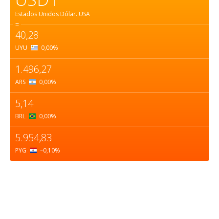
Estados Unidos Dólar.
USA
=
40,28
UYU
0,00
%
1.496,27
ARS
0,00
%
5,14
BRL
0,00
%
5.954,83
PYG
–0,10
%