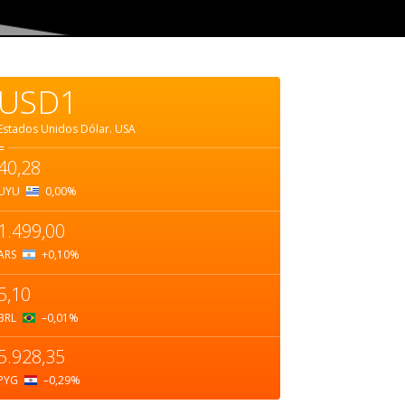
USD1
Estados Unidos Dólar.
USA
=
40,28
UYU
0,00
%
1.499,00
ARS
+0,10
%
5,10
BRL
–0,01
%
5.928,35
PYG
–0,29
%