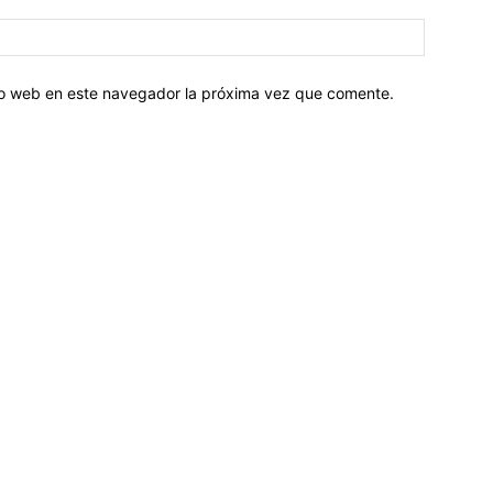
tio web en este navegador la próxima vez que comente.
Sobre nosotros
ASOCIACIÓN CULTURAL Y EDUCATIVA URUGUAY MARÍTIMO 
Dr. Alejandro Beisso 1618.