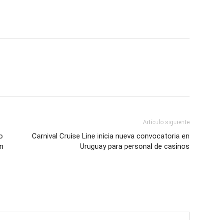
Artículo siguiente
o
Carnival Cruise Line inicia nueva convocatoria en
en
Uruguay para personal de casinos