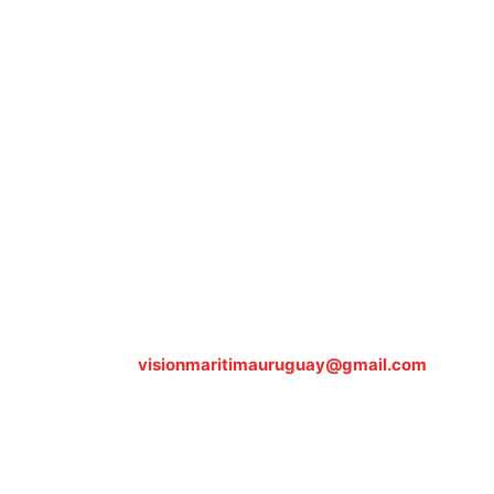
Sobre nosotros
ASOCIACIÓN CULTURAL Y EDUCATIVA URUGUAY MARÍTIMO 
Dr. Alejandro Beisso 1618.
Telefax (0598) 2 403 62 25
Organización Civil Sin Fines de Lucro
Contáctanos:
visionmaritimauruguay@gmail.com