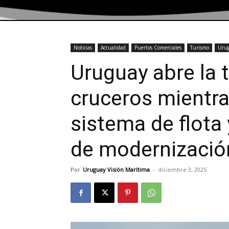
Noticias
Actualidad
Puertos Comerciales
Turismo
Uru
Uruguay abre la
cruceros mientra
sistema de flota
de modernizació
Por
Uruguay Visión Marítima
-
diciembre 3, 2025