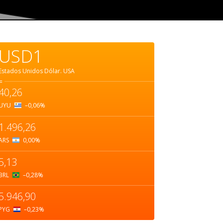
USD1
Estados Unidos Dólar.
USA
=
40,26
UYU
–0,06
%
1.496,26
ARS
0,00
%
5,13
BRL
–0,28
%
5.946,90
PYG
–0,23
%