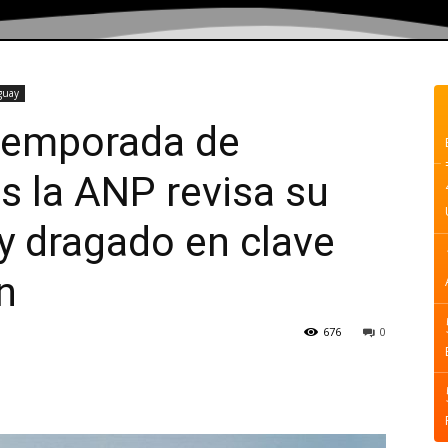
guay
 temporada de
s la ANP revisa su
 y dragado en clave
n
676
0