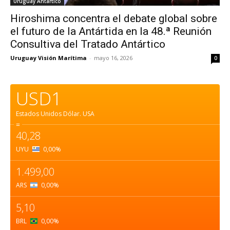
Uruguay Antartico
Hiroshima concentra el debate global sobre
el futuro de la Antártida en la 48.ª Reunión
Consultiva del Tratado Antártico
Uruguay Visión Marítima
-
mayo 16, 2026
0
USD1
Estados Unidos Dólar.
USA
=
40,28
UYU
0,00
%
1.499,00
ARS
0,00
%
5,10
BRL
0,00
%