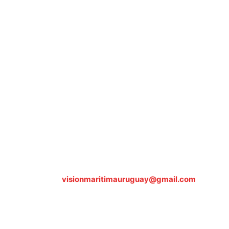
Sobre nosotros
ASOCIACIÓN CULTURAL Y EDUCATIVA URUGUAY
MARÍTIMO Personería Jurídica M.E.C Nº10457
Dr. Alejandro Beisso 1618.
Telefax (0598) 2 403 62 25
Organización Civil Sin Fines de Lucro
Contáctanos:
visionmaritimauruguay@gmail.com