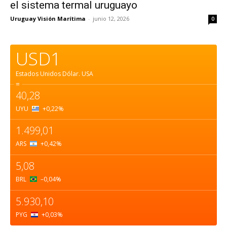
el sistema termal uruguayo
Uruguay Visión Marítima
-
junio 12, 2026
0
USD1
Estados Unidos Dólar.
USA
=
40,28
UYU
+0,22
%
1.499,01
ARS
+0,42
%
5,08
BRL
–0,04
%
5.930,10
PYG
+0,03
%