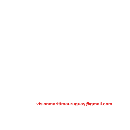
Sobre nosotros
ASOCIACIÓN CULTURAL Y EDUCATIVA URUGUAY MARÍTIMO 
Dr. Alejandro Beisso 1618.
Telefax (0598) 2 403 62 25
Organización Civil Sin Fines de Lucro
Contáctanos:
visionmaritimauruguay@gmail.com