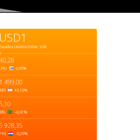
USD1
Estados Unidos Dólar.
USA
=
40,28
UYU
0,00
%
1.499,00
ARS
+0,10
%
5,10
BRL
–0,01
%
5.928,35
PYG
–0,29
%