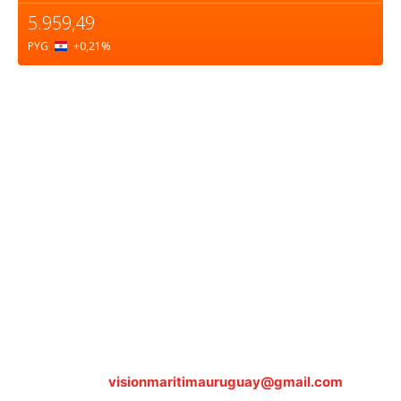
5.959,49
PYG
+0,21
%
Sobre nosotros
ASOCIACIÓN CULTURAL Y EDUCATIVA URUGUAY
MARÍTIMO Personería Jurídica M.E.C Nº10457
Dr. Alejandro Beisso 1618.
Telefax (0598) 2 403 62 25
Organización Civil Sin Fines de Lucro
Contáctanos:
visionmaritimauruguay@gmail.com