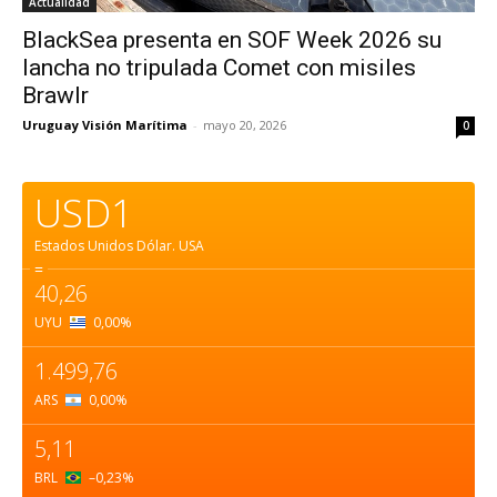
Actualidad
BlackSea presenta en SOF Week 2026 su
lancha no tripulada Comet con misiles
Brawlr
Uruguay Visión Marítima
-
mayo 20, 2026
0
USD1
Estados Unidos Dólar.
USA
=
40,26
UYU
0,00
%
1.499,76
ARS
0,00
%
5,11
BRL
–0,23
%