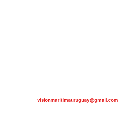
Sobre nosotros
ASOCIACIÓN CULTURAL Y EDUCATIVA URUGUAY
MARÍTIMO Personería Jurídica M.E.C Nº10457
Dr. Alejandro Beisso 1618.
Telefax (0598) 2 403 62 25
Organización Civil Sin Fines de Lucro
Contáctanos:
visionmaritimauruguay@gmail.com