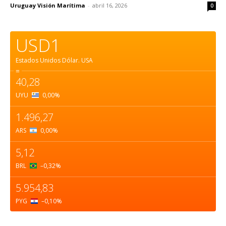
Uruguay Visión Marítima
-
abril 16, 2026
0
USD1
Estados Unidos Dólar.
USA
=
40,28
UYU
0,00
%
1.496,27
ARS
0,00
%
5,12
BRL
–0,32
%
5.954,83
PYG
–0,10
%