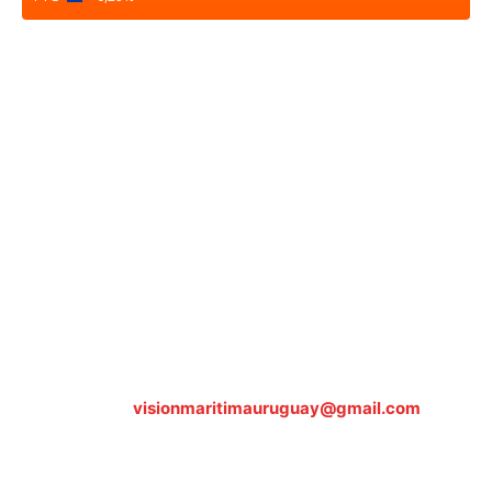
Sobre nosotros
ASOCIACIÓN CULTURAL Y EDUCATIVA URUGUAY
MARÍTIMO Personería Jurídica M.E.C Nº10457
Dr. Alejandro Beisso 1618.
Telefax (0598) 2 403 62 25
Organización Civil Sin Fines de Lucro
Contáctanos:
visionmaritimauruguay@gmail.com