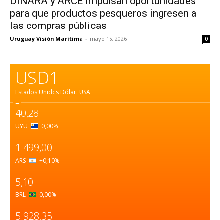
DINARA y ARCE impulsan oportunidades
para que productos pesqueros ingresen a
las compras públicas
Uruguay Visión Marítima
-
mayo 16, 2026
0
USD1
Estados Unidos Dólar.
USA
=
40,28
UYU
0,00
%
1.499,00
ARS
+0,10
%
5,10
BRL
0,00
%
5.928,35