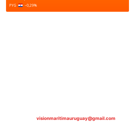
PYG
–0,29
%
Sobre nosotros
ASOCIACIÓN CULTURAL Y EDUCATIVA URUGUAY
MARÍTIMO Personería Jurídica M.E.C Nº10457
Dr. Alejandro Beisso 1618.
Telefax (0598) 2 403 62 25
Organización Civil Sin Fines de Lucro
Contáctanos:
visionmaritimauruguay@gmail.com