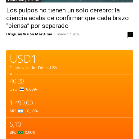
Los pulpos no tienen un solo cerebro: la
ciencia acaba de confirmar que cada brazo
“piensa” por separado
Uruguay Visión Marítima
-
mayo 17, 2026
0
USD1
Estados Unidos Dólar.
USA
=
40,28
UYU
0,00
%
1.499,00
ARS
+0,10
%
5,10
BRL
0,00
%