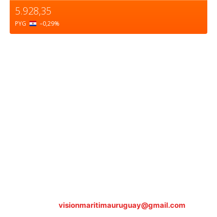
5.928,35
PYG
–0,29
%
Sobre nosotros
ASOCIACIÓN CULTURAL Y EDUCATIVA URUGUAY
MARÍTIMO Personería Jurídica M.E.C Nº10457
Dr. Alejandro Beisso 1618.
Telefax (0598) 2 403 62 25
Organización Civil Sin Fines de Lucro
Contáctanos:
visionmaritimauruguay@gmail.com