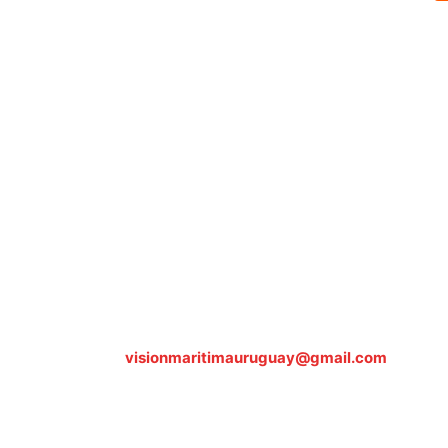
Sobre nosotros
ASOCIACIÓN CULTURAL Y EDUCATIVA URUGUAY MARÍTIMO 
Dr. Alejandro Beisso 1618.
Telefax (0598) 2 403 62 25
Organización Civil Sin Fines de Lucro
Contáctanos:
visionmaritimauruguay@gmail.com