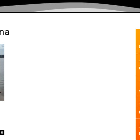
ina
0