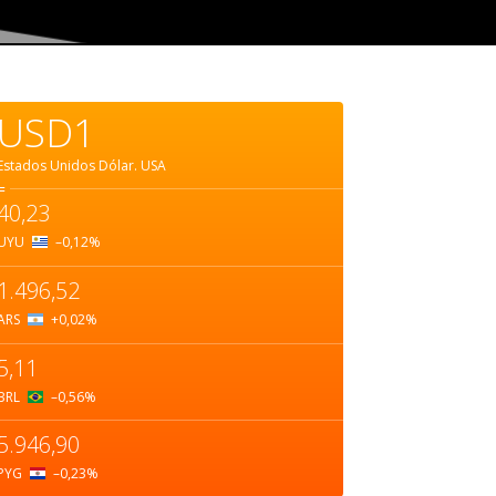
USD1
Estados Unidos Dólar.
USA
=
40,23
UYU
–0,12
%
1.496,52
ARS
+0,02
%
5,11
BRL
–0,56
%
5.946,90
PYG
–0,23
%