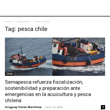
Inicio
Etiquetas
Pesca chile
Tag: pesca chile
Chile
Sernapesca refuerza fiscalización,
sostenibilidad y preparación ante
emergencias en la acuicultura y pesca
chilena
Uruguay Visión Marítima
-
junio 15, 2026
0