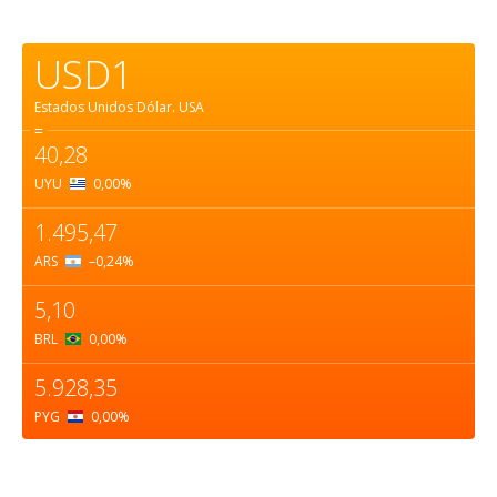
USD1
Estados Unidos Dólar.
USA
=
40,28
UYU
0,00
%
1.495,47
ARS
–0,24
%
5,10
BRL
0,00
%
5.928,35
PYG
0,00
%