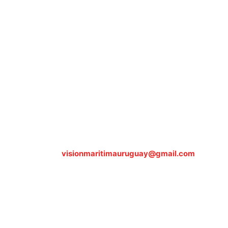
Sobre nosotros
ASOCIACIÓN CULTURAL Y EDUCATIVA URUGUAY
MARÍTIMO Personería Jurídica M.E.C Nº10457
Dr. Alejandro Beisso 1618.
Telefax (0598) 2 403 62 25
Organización Civil Sin Fines de Lucro
Contáctanos:
visionmaritimauruguay@gmail.com