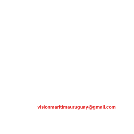
Sobre nosotros
ASOCIACIÓN CULTURAL Y EDUCATIVA URUGUAY MARÍTIMO 
Dr. Alejandro Beisso 1618.
Telefax (0598) 2 403 62 25
Organización Civil Sin Fines de Lucro
Contáctanos:
visionmaritimauruguay@gmail.com