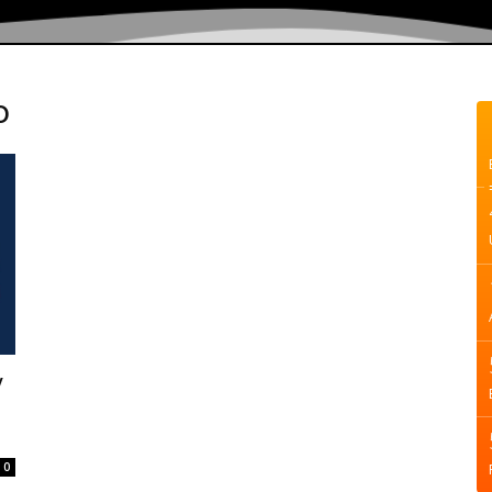
o
y
0