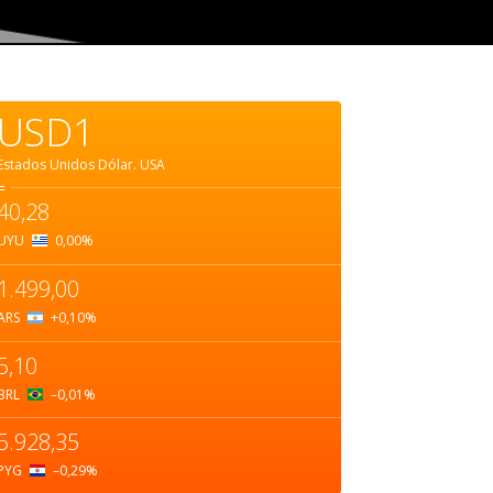
USD1
Estados Unidos Dólar.
USA
=
40,28
UYU
0,00
%
1.499,00
ARS
+0,10
%
5,10
BRL
–0,01
%
5.928,35
PYG
–0,29
%