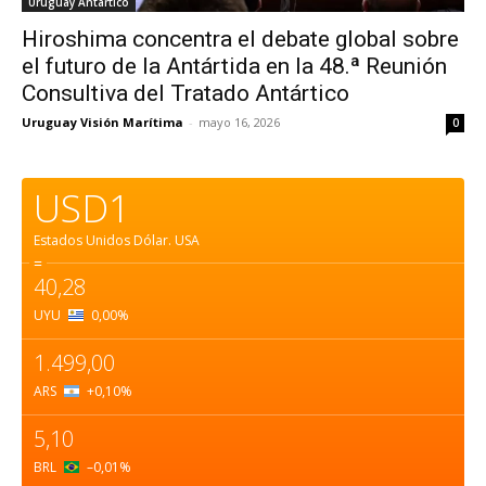
Uruguay Antartico
Hiroshima concentra el debate global sobre
el futuro de la Antártida en la 48.ª Reunión
Consultiva del Tratado Antártico
Uruguay Visión Marítima
-
mayo 16, 2026
0
USD1
Estados Unidos Dólar.
USA
=
40,28
UYU
0,00
%
1.499,00
ARS
+0,10
%
5,10
BRL
–0,01
%