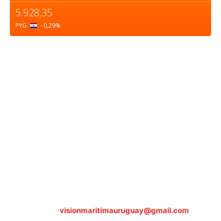
5.928,35
PYG
–0,29
%
Sobre nosotros
ASOCIACIÓN CULTURAL Y EDUCATIVA URUGUAY
MARÍTIMO Personería Jurídica M.E.C Nº10457
Dr. Alejandro Beisso 1618.
Telefax (0598) 2 403 62 25
Organización Civil Sin Fines de Lucro
Contáctanos:
visionmaritimauruguay@gmail.com