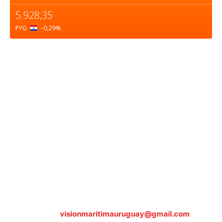
5.928,35
PYG
–0,29
%
Sobre nosotros
ASOCIACIÓN CULTURAL Y EDUCATIVA URUGUAY
MARÍTIMO Personería Jurídica M.E.C Nº10457
Dr. Alejandro Beisso 1618.
Telefax (0598) 2 403 62 25
Organización Civil Sin Fines de Lucro
Contáctanos:
visionmaritimauruguay@gmail.com