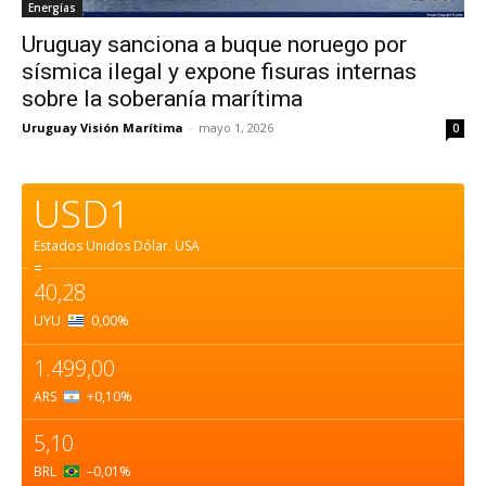
Energías
Uruguay sanciona a buque noruego por
sísmica ilegal y expone fisuras internas
sobre la soberanía marítima
Uruguay Visión Marítima
-
mayo 1, 2026
0
USD1
Estados Unidos Dólar.
USA
=
40,28
UYU
0,00
%
1.499,00
ARS
+0,10
%
5,10
BRL
–0,01
%