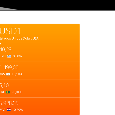
USD1
Estados Unidos Dólar.
USA
=
40,28
UYU
0,00
%
1.499,00
ARS
+0,10
%
5,10
BRL
–0,01
%
5.928,35
PYG
–0,29
%