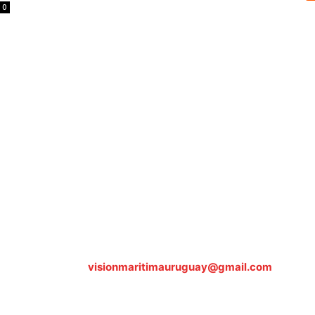
0
Sobre nosotros
ASOCIACIÓN CULTURAL Y EDUCATIVA URUGUAY MARÍTIMO 
Dr. Alejandro Beisso 1618.
Telefax (0598) 2 403 62 25
Organización Civil Sin Fines de Lucro
Contáctanos:
visionmaritimauruguay@gmail.com