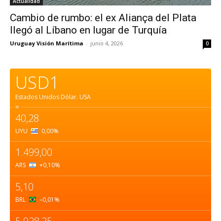
Actualidad
Cambio de rumbo: el ex Aliança del Plata
llegó al Líbano en lugar de Turquía
Uruguay Visión Marítima
-
junio 4, 2026
0
USD1
Estados Unidos Dólar.
USA
=
40,28
UYU
0,00
%
1.499,00
ARS
+0,10
%
5,10
BRL
–0,01
%