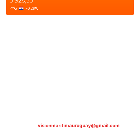
5.928,35
PYG
–0,29
%
Sobre nosotros
ASOCIACIÓN CULTURAL Y EDUCATIVA URUGUAY
MARÍTIMO Personería Jurídica M.E.C Nº10457
Dr. Alejandro Beisso 1618.
Telefax (0598) 2 403 62 25
Organización Civil Sin Fines de Lucro
Contáctanos:
visionmaritimauruguay@gmail.com