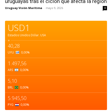
uruguayas tras el ciclón que afecta la región
Uruguay Visión Marítima
-
mayo 9, 2026
0
USD1
Estados Unidos Dólar.
USA
=
40,28
UYU
0,00
%
1.497,56
ARS
0,00
%
5,10
BRL
0,00
%
5.945,50
PYG
0,00
%