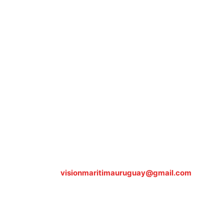
Sobre nosotros
ASOCIACIÓN CULTURAL Y EDUCATIVA URUGUAY
MARÍTIMO Personería Jurídica M.E.C Nº10457
Dr. Alejandro Beisso 1618.
Telefax (0598) 2 403 62 25
Organización Civil Sin Fines de Lucro
Contáctanos:
visionmaritimauruguay@gmail.com