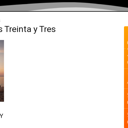
s
 Treinta y Tres
Y