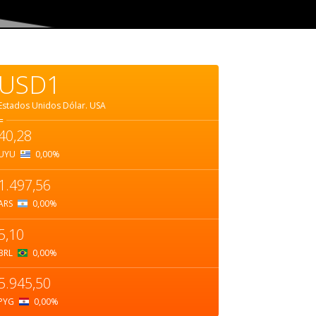
USD1
Estados Unidos Dólar.
USA
=
40,28
UYU
0,00
%
1.497,56
ARS
0,00
%
5,10
BRL
0,00
%
5.945,50
PYG
0,00
%