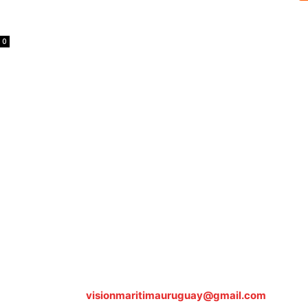
0
Sobre nosotros
ASOCIACIÓN CULTURAL Y EDUCATIVA URUGUAY MARÍTIMO 
Dr. Alejandro Beisso 1618.
Telefax (0598) 2 403 62 25
Organización Civil Sin Fines de Lucro
Contáctanos:
visionmaritimauruguay@gmail.com