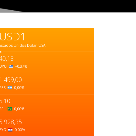
USD1
Estados Unidos Dólar.
USA
=
40,13
UYU
–0,37
%
1.499,00
ARS
0,00
%
5,10
BRL
0,00
%
5.928,35
PYG
0,00
%