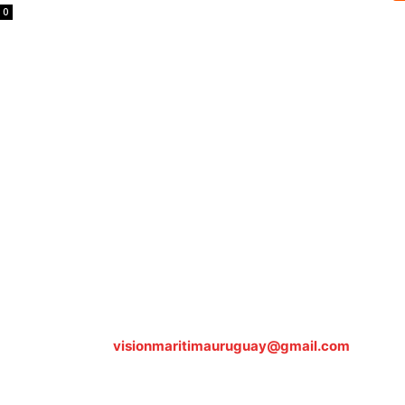
0
Sobre nosotros
ASOCIACIÓN CULTURAL Y EDUCATIVA URUGUAY MARÍTIMO 
Dr. Alejandro Beisso 1618.
Telefax (0598) 2 403 62 25
Organización Civil Sin Fines de Lucro
Contáctanos:
visionmaritimauruguay@gmail.com