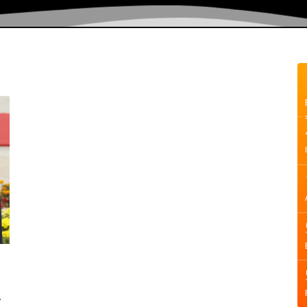
e
e
.