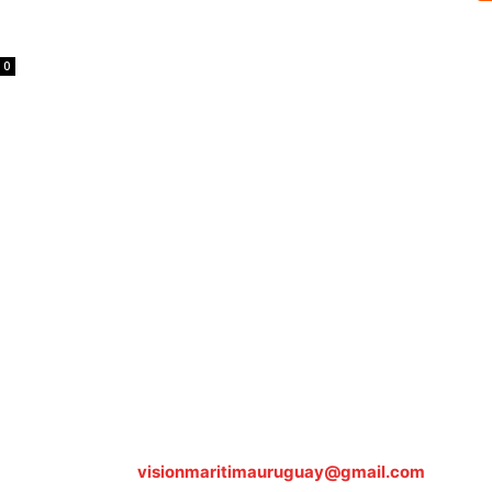
0
Sobre nosotros
ASOCIACIÓN CULTURAL Y EDUCATIVA URUGUAY MARÍTIMO 
Dr. Alejandro Beisso 1618.
Telefax (0598) 2 403 62 25
Organización Civil Sin Fines de Lucro
Contáctanos:
visionmaritimauruguay@gmail.com