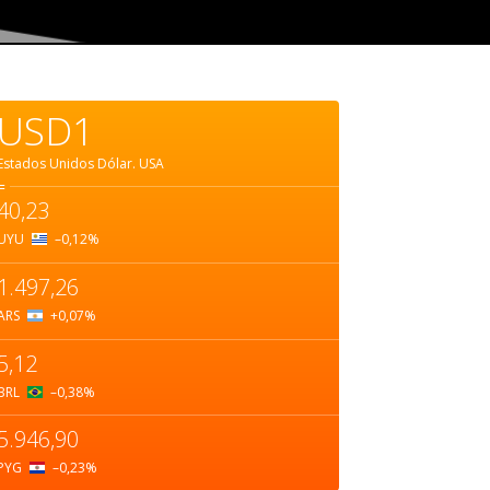
USD1
Estados Unidos Dólar.
USA
=
40,23
UYU
–0,12
%
1.497,26
ARS
+0,07
%
5,12
BRL
–0,38
%
5.946,90
PYG
–0,23
%