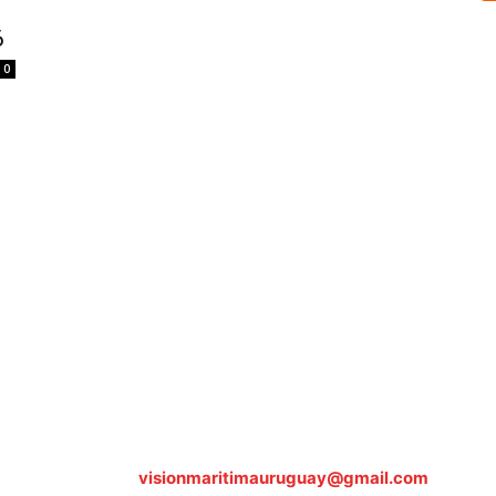
6
0
Sobre nosotros
ASOCIACIÓN CULTURAL Y EDUCATIVA URUGUAY MARÍTIMO 
Dr. Alejandro Beisso 1618.
Telefax (0598) 2 403 62 25
Organización Civil Sin Fines de Lucro
Contáctanos:
visionmaritimauruguay@gmail.com