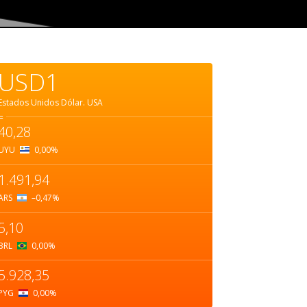
USD1
Estados Unidos Dólar.
USA
=
40,28
UYU
0,00
%
1.491,94
ARS
–0,47
%
5,10
BRL
0,00
%
5.928,35
PYG
0,00
%