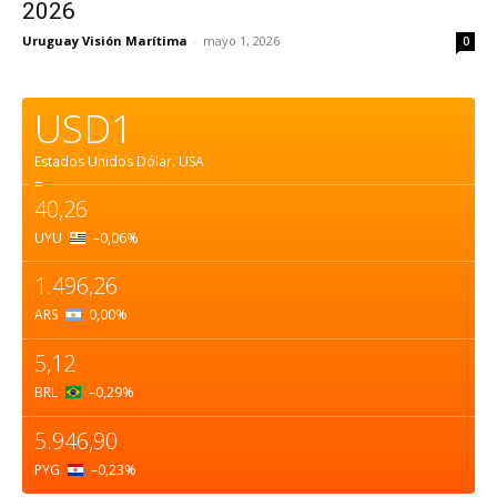
2026
Uruguay Visión Marítima
-
mayo 1, 2026
0
USD1
Estados Unidos Dólar.
USA
=
40,26
UYU
–0,06
%
1.496,26
ARS
0,00
%
5,12
BRL
–0,29
%
5.946,90
PYG
–0,23
%