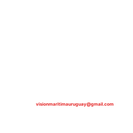
Sobre nosotros
ASOCIACIÓN CULTURAL Y EDUCATIVA URUGUAY
MARÍTIMO Personería Jurídica M.E.C Nº10457
Dr. Alejandro Beisso 1618.
Telefax (0598) 2 403 62 25
Organización Civil Sin Fines de Lucro
Contáctanos:
visionmaritimauruguay@gmail.com