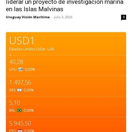
liderar un proyecto de investigación marina
en las Islas Malvinas
Uruguay Visión Marítima
-
julio 3, 2026
0
USD1
Estados Unidos Dólar.
USA
=
40,28
UYU
0,00
%
1.497,56
ARS
0,00
%
5,10
BRL
0,00
%
5.945,50
PYG
0,00
%