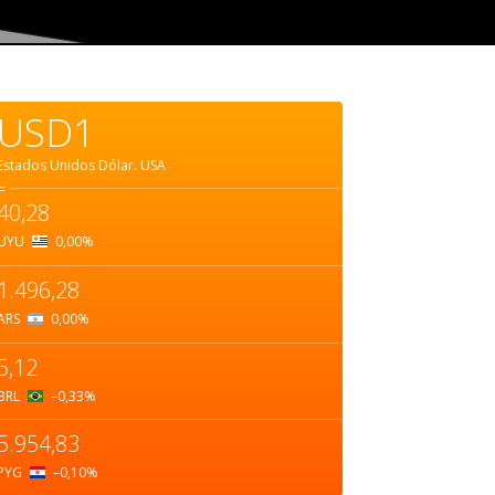
USD1
Estados Unidos Dólar.
USA
=
40,28
UYU
0,00
%
1.496,28
ARS
0,00
%
5,12
BRL
–0,33
%
5.954,83
PYG
–0,10
%