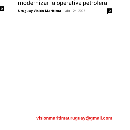
modernizar la operativa petrolera
0
Uruguay Visión Marítima
-
abril 24, 2026
0
Sobre nosotros
ASOCIACIÓN CULTURAL Y EDUCATIVA URUGUAY MARÍTIMO 
Dr. Alejandro Beisso 1618.
Telefax (0598) 2 403 62 25
Organización Civil Sin Fines de Lucro
Contáctanos:
visionmaritimauruguay@gmail.com