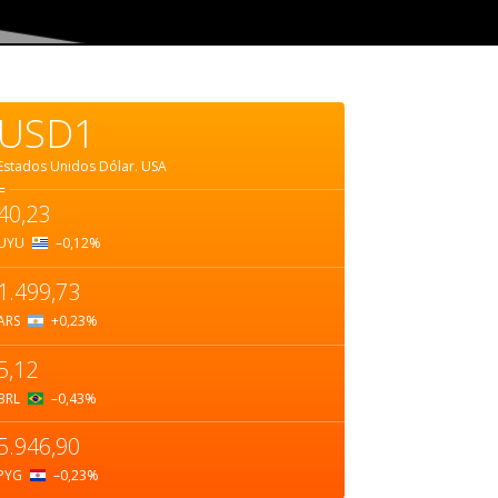
USD1
Estados Unidos Dólar.
USA
=
40,23
UYU
–0,12
%
1.499,73
ARS
+0,23
%
5,12
BRL
–0,43
%
5.946,90
PYG
–0,23
%