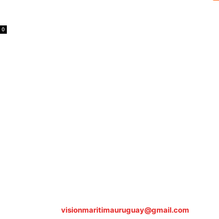
0
Sobre nosotros
ASOCIACIÓN CULTURAL Y EDUCATIVA URUGUAY MARÍTIMO 
Dr. Alejandro Beisso 1618.
Telefax (0598) 2 403 62 25
Organización Civil Sin Fines de Lucro
Contáctanos:
visionmaritimauruguay@gmail.com