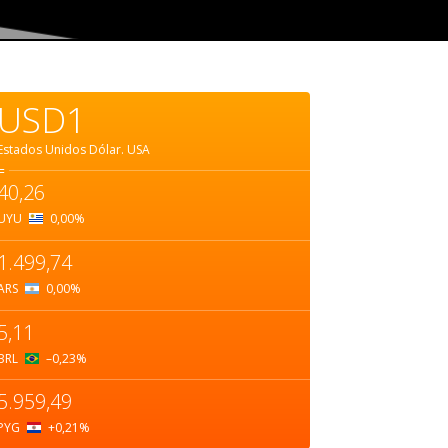
USD1
Estados Unidos Dólar.
USA
=
40,26
UYU
0,00
%
1.499,74
ARS
0,00
%
5,11
BRL
–0,23
%
5.959,49
PYG
+0,21
%