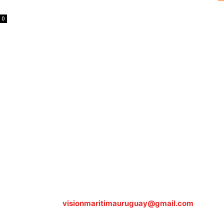
0
Sobre nosotros
ASOCIACIÓN CULTURAL Y EDUCATIVA URUGUAY MARÍTIMO 
Dr. Alejandro Beisso 1618.
Telefax (0598) 2 403 62 25
Organización Civil Sin Fines de Lucro
Contáctanos:
visionmaritimauruguay@gmail.com