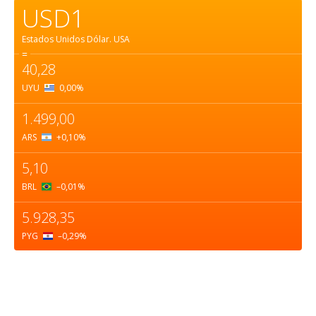
USD1
Estados Unidos Dólar.
USA
=
40,28
UYU
0,00
%
1.499,00
ARS
+0,10
%
5,10
BRL
–0,01
%
5.928,35
PYG
–0,29
%