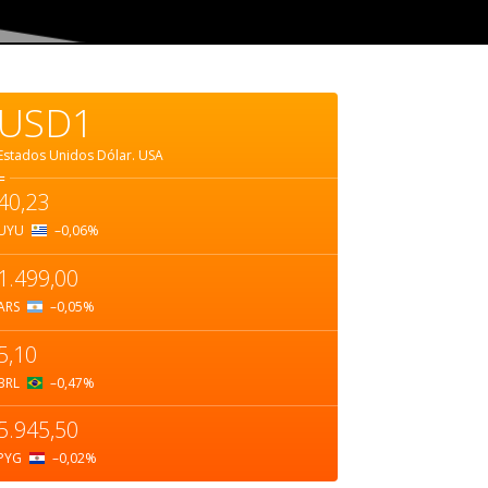
USD1
Estados Unidos Dólar.
USA
=
40,23
UYU
–0,06
%
1.499,00
ARS
–0,05
%
5,10
BRL
–0,47
%
5.945,50
PYG
–0,02
%