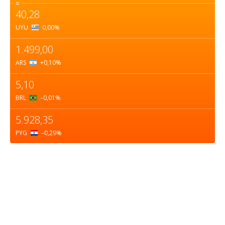
=
40,28
UYU
0,00
%
1.499,00
ARS
+0,10
%
5,10
BRL
–0,01
%
5.928,35
PYG
–0,29
%
Sobre nosotros