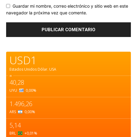
Guardar mi nombre, correo electrónico y sitio web en este
navegador la próxima vez que comente.
USD1
Estados Unidos Dólar.
USA
=
40,28
UYU
0,00
%
1.496,26
ARS
0,00
%
5,14
BRL
+0,01
%