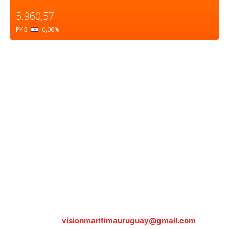
5.960,57
PYG
0,00
%
Sobre nosotros
ASOCIACIÓN CULTURAL Y EDUCATIVA URUGUAY
MARÍTIMO Personería Jurídica M.E.C Nº10457
Dr. Alejandro Beisso 1618.
Telefax (0598) 2 403 62 25
Organización Civil Sin Fines de Lucro
Contáctanos:
visionmaritimauruguay@gmail.com