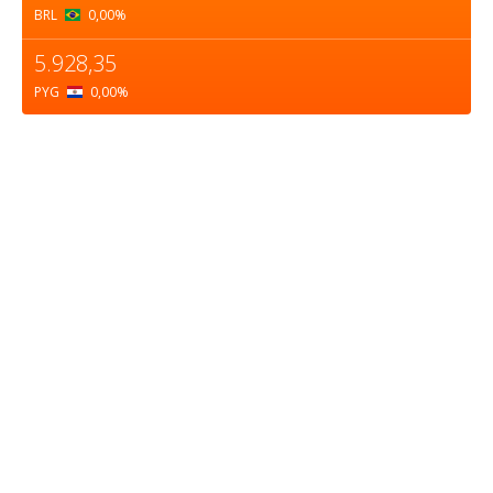
BRL
0,00
%
5.928,35
PYG
0,00
%
Sobre nosotros
ASOCIACIÓN CULTURAL Y EDUCATIVA URUGUAY
MARÍTIMO Personería Jurídica M.E.C Nº10457
Dr. Alejandro Beisso 1618.
Telefax (0598) 2 403 62 25
Organización Civil Sin Fines de Lucro