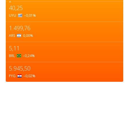
=
40,25
UYU
–0,01
%
1.499,76
ARS
0,00
%
5,11
BRL
–0,24
%
5.945,50
PYG
–0,02
%
Sobre nosotros