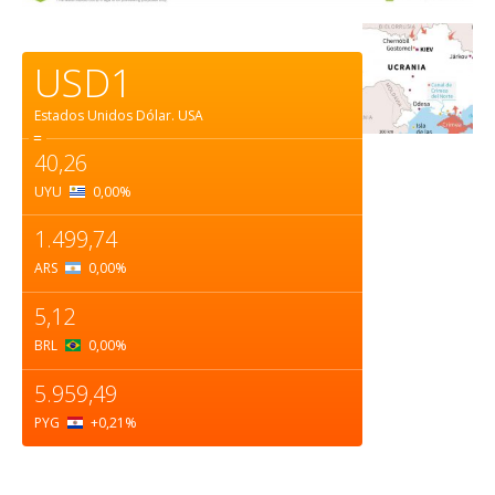
USD1
Estados Unidos Dólar.
USA
=
40,26
UYU
0,00
%
1.499,74
ARS
0,00
%
5,12
BRL
0,00
%
5.959,49
PYG
+0,21
%