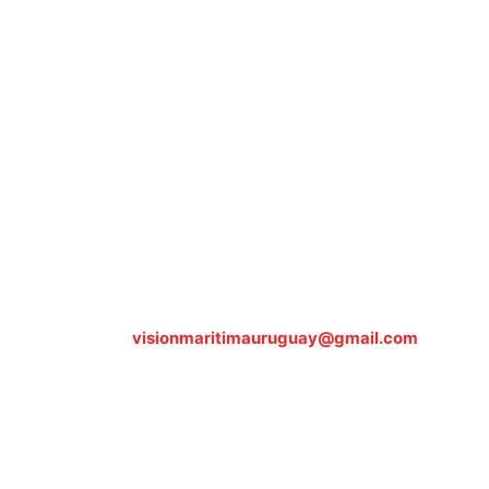
Sobre nosotros
ASOCIACIÓN CULTURAL Y EDUCATIVA URUGUAY
MARÍTIMO Personería Jurídica M.E.C Nº10457
Dr. Alejandro Beisso 1618.
Telefax (0598) 2 403 62 25
Organización Civil Sin Fines de Lucro
Contáctanos:
visionmaritimauruguay@gmail.com