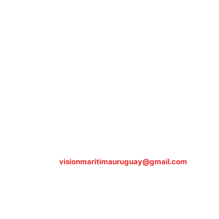
Sobre nosotros
ASOCIACIÓN CULTURAL Y EDUCATIVA URUGUAY
MARÍTIMO Personería Jurídica M.E.C Nº10457
Dr. Alejandro Beisso 1618.
Telefax (0598) 2 403 62 25
Organización Civil Sin Fines de Lucro
Contáctanos:
visionmaritimauruguay@gmail.com